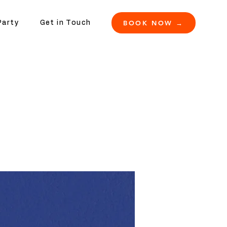
BOOK NOW →
Party
Get in Touch