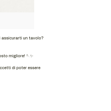
 assicurarti un tavolo? 
osto migliore! 🪡✨
cetti di poter essere 