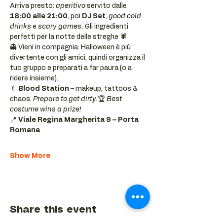
Arriva presto: 
aperitivo
 servito dalle 
18:00 alle 21:00
, poi 
DJ Set
, 
good cold 
drinks
 e 
scary games. 
Gli ingredienti 
perfetti per la notte delle streghe 🕷️
👻 Vieni in compagnia: Halloween è più 
divertente con gli amici, quindi organizza il 
tuo gruppo e preparati a far paura (o a 
ridere insieme).
💉 
Blood Station
 – makeup, tattoos & 
chaos. 
Prepare to get dirty.
🏆 
Best 
costume wins a prize!
📍 
Viale Regina Margherita 9 – Porta 
Romana
Show More
Share this event