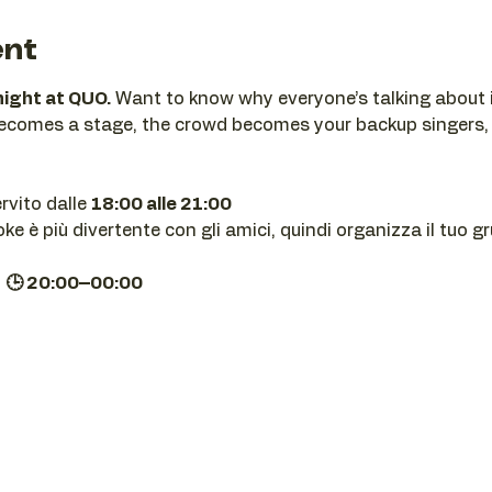
ent
night at QUO.
 Want to know why everyone’s talking about i
becomes a stage, the crowd becomes your backup singers,
ervito dalle 
18:00 alle 21:00
e è più divertente con gli amici, quindi organizza il tuo g
| 🕒 20:00–00:00