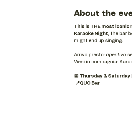
About the ev
This is THE most iconic 
Karaoke Night
, the bar 
might end up singing.
Arriva presto: 
aperitivo
 s
Vieni in compagnia: Karaok
📅 Thursday & Saturday 
📍QUO Bar