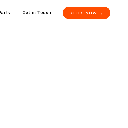
BOOK NOW →
Party
Get in Touch