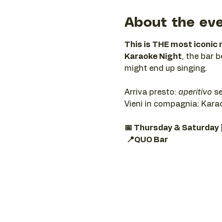
About the ev
This is THE most iconic 
Karaoke Night
, the bar 
might end up singing.
Arriva presto: 
aperitivo
 s
Vieni in compagnia: Karaok
📅 Thursday & Saturday 
📍QUO Bar