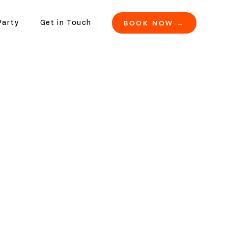
BOOK NOW →
Party
Get in Touch