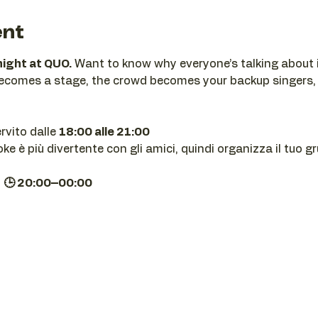
ent
night at QUO.
 Want to know why everyone’s talking about i
becomes a stage, the crowd becomes your backup singers,
ervito dalle 
18:00 alle 21:00
e è più divertente con gli amici, quindi organizza il tuo g
| 🕒 20:00–00:00