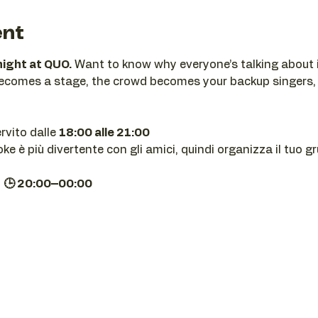
ent
night at QUO.
 Want to know why everyone’s talking about i
becomes a stage, the crowd becomes your backup singers,
ervito dalle 
18:00 alle 21:00
e è più divertente con gli amici, quindi organizza il tuo g
| 🕒 20:00–00:00