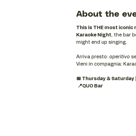
About the ev
This is THE most iconic 
Karaoke Night
, the bar 
might end up singing.
Arriva presto: 
aperitivo
 s
Vieni in compagnia: Karaok
📅 Thursday & Saturday 
📍QUO Bar