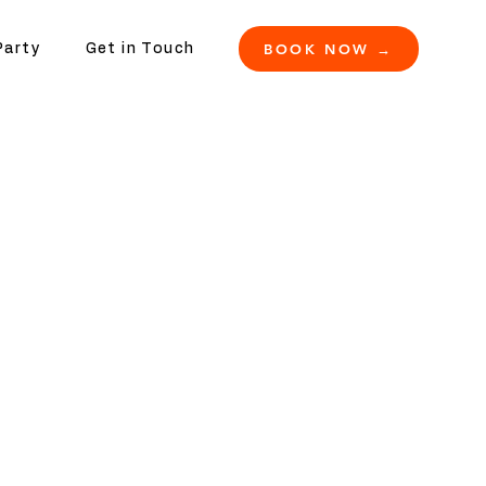
BOOK NOW →
Party
Get in Touch