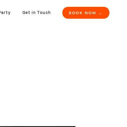
BOOK NOW →
Party
Get in Touch