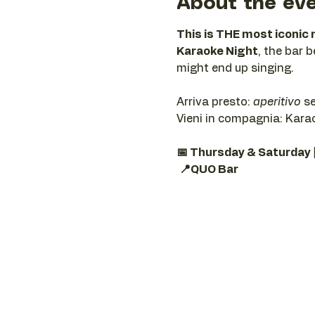
About the ev
This is THE most iconic 
Karaoke Night
, the bar 
might end up singing.
Arriva presto: 
aperitivo
 s
Vieni in compagnia: Karaok
📅 Thursday & Saturday 
📍QUO Bar