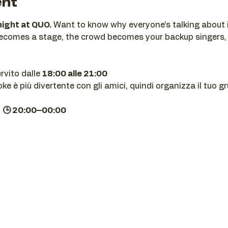
ent
night at QUO.
 Want to know why everyone’s talking about i
becomes a stage, the crowd becomes your backup singers,
ervito dalle 
18:00 alle 21:00
e è più divertente con gli amici, quindi organizza il tuo g
| 🕒 20:00–00:00