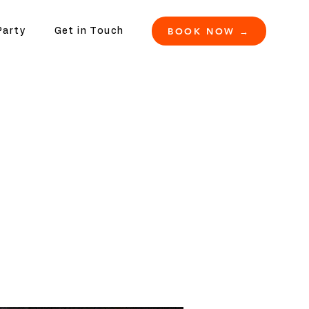
BOOK NOW →
Party
Get in Touch