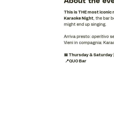
About the ev
This is THE most iconic 
Karaoke Night
, the bar 
might end up singing.
Arriva presto: 
aperitivo
 s
Vieni in compagnia: Karaok
📅 Thursday & Saturday 
📍QUO Bar