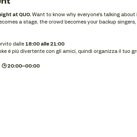
ent
night at QUO.
 Want to know why everyone’s talking about i
becomes a stage, the crowd becomes your backup singers,
ervito dalle 
18:00 alle 21:00
e è più divertente con gli amici, quindi organizza il tuo g
| 🕒 20:00–00:00