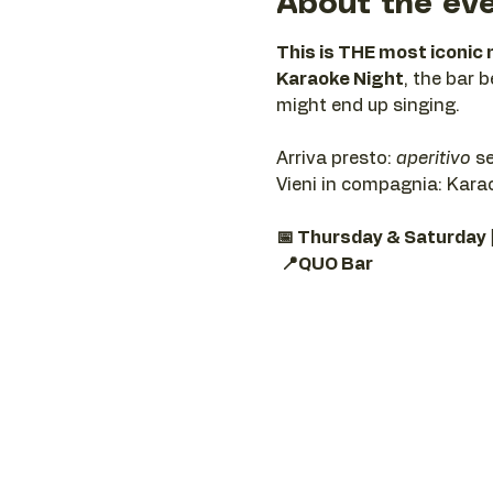
About the ev
This is THE most iconic 
Karaoke Night
, the bar 
might end up singing.
Arriva presto: 
aperitivo
 s
Vieni in compagnia: Karaok
📅 Thursday & Saturday 
📍QUO Bar