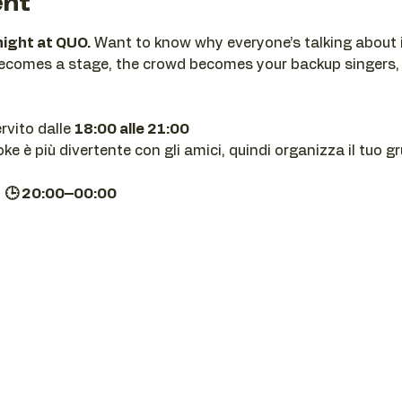
ent
night at QUO.
 Want to know why everyone’s talking about i
becomes a stage, the crowd becomes your backup singers,
ervito dalle 
18:00 alle 21:00
e è più divertente con gli amici, quindi organizza il tuo g
| 🕒 20:00–00:00