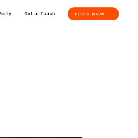
BOOK NOW →
Party
Get in Touch