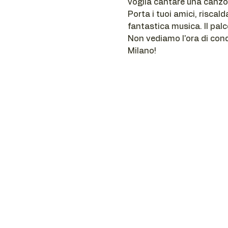
voglia cantare una canzo
Porta i tuoi amici, riscal
fantastica musica. Il palc
Non vediamo l'ora di cond
Milano!