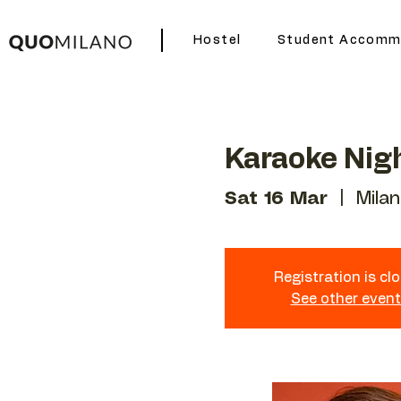
Hostel
Student Accomm
Karaoke Nig
Sat 16 Mar
  |  
Mila
Registration is cl
See other even