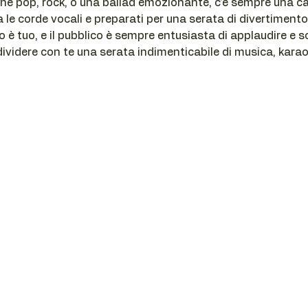
ne pop, rock, o una ballad emozionante, c'è sempre una ca
da le corde vocali e preparati per una serata di divertimento
o è tuo, e il pubblico è sempre entusiasta di applaudire e s
ividere con te una serata indimenticabile di musica, karaok