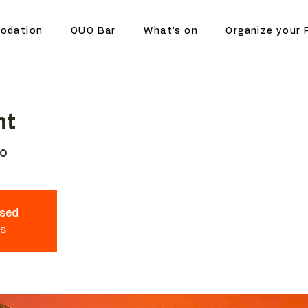
odation
QUO Bar
What's on
Organize your 
ht
no
osed
ts