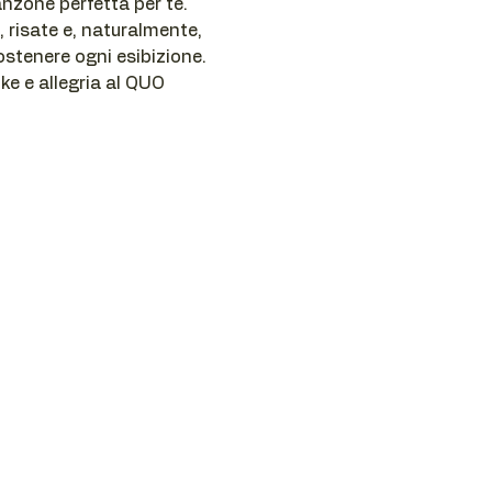
nzone perfetta per te.
, risate e, naturalmente, 
ostenere ogni esibizione.
e e allegria al QUO 