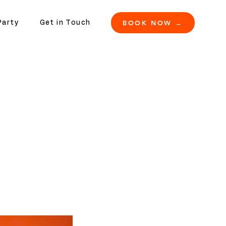
BOOK NOW →
Party
Get in Touch