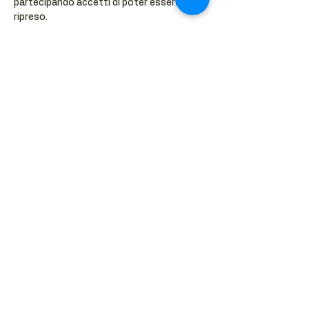
partecipando accetti di poter essere 
ripreso.
📍 QUO Milano – Viale Regina Margherita, 
Porta Romana – Tram 9 proprio davanti
Share this event
BACK TO EVENTS CALENDAR →
MORE...
Terms & Conditions