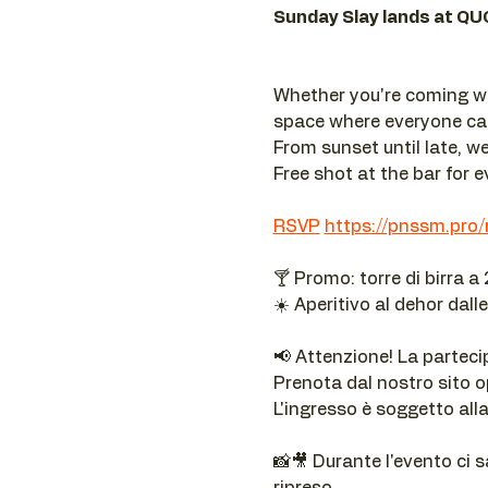
Sunday Slay lands at QU
Whether you're coming wit
space where everyone ca
From sunset until late, w
Free shot at the bar for e
RSVP
https://pnssm.pro/
🍸 Promo: torre di birra a
☀️ Aperitivo al dehor dall
📢 Attenzione! La parteci
Prenota dal nostro sito 
L'ingresso è soggetto all
📸🎥 Durante l'evento ci s
ripreso.