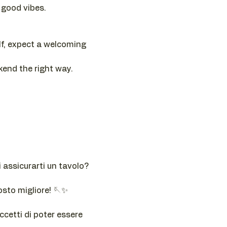
 good vibes.
lf, expect a welcoming 
kend the right way.
 assicurarti un tavolo? 
osto migliore! 🪡✨
cetti di poter essere 