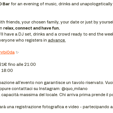
O Bar
 for an evening of music, drinks and unapologetically
h friends, your chosen family, your date or just by yourse
n 
relax, connect and have fun.
e'll have a DJ set, drinks and a crowd ready to end the wee
veryone who registers in 
advance.
nrbi0da
 ✨
 21€ fino alle 21:00
e 18:00
pazione all'evento non garantisce un tavolo riservato. Vuoi
oppure contattaci su Instagram: @quo_milano
a capacità massima del locale. Chi arriva prima prende il p
arà una registrazione fotografica e video - partecipando ac