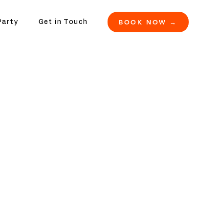
BOOK NOW →
Party
Get in Touch