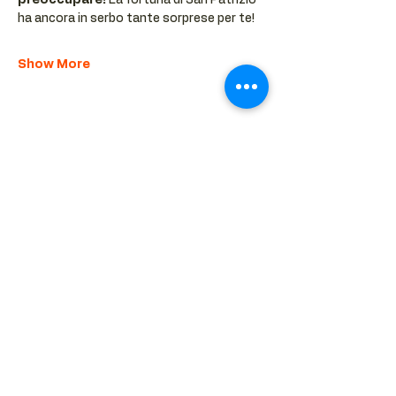
preoccupare!
 La fortuna di San Patrizio 
ha ancora in serbo tante sorprese per te!
Show More
Share this event
BACK TO EVENTS CALENDAR →
MORE...
Terms & Conditions
Privacy Statement