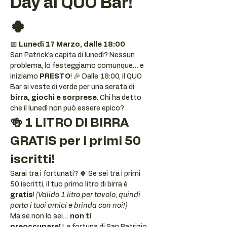
Day al QUO Bar! 
🍀
📅 
Lunedì 17 Marzo, dalle 18:00
San Patrick’s capita di lunedì? Nessun 
problema, lo festeggiamo comunque… e 
iniziamo 
PRESTO
! 🎉 Dalle 18:00, il QUO 
Bar si veste di verde per una serata di 
birra, giochi e sorprese
. Chi ha detto 
che il lunedì non può essere epico?
🍻 1 LITRO DI BIRRA 
GRATIS per i primi 50 
iscritti!
Sarai tra i fortunati? 🍀 Se sei tra i primi 
50 iscritti, il tuo primo litro di birra è 
gratis
! 
(Valido 1 litro per tavolo, quindi 
porta i tuoi amici e brinda con noi!)
Ma se non lo sei… 
non ti 