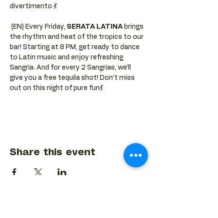
divertimento 💃
 (EN) Every Friday, 
SERATA LATINA
 brings 
the rhythm and heat of the tropics to our 
bar! Starting at 8 PM, get ready to dance 
to Latin music and enjoy refreshing 
Sangria. And for every 2 Sangrias, we’ll 
give you a free tequila shot! Don’t miss 
out on this night of pure fun💃
Share this event
BACK TO EVENTS CALENDAR →