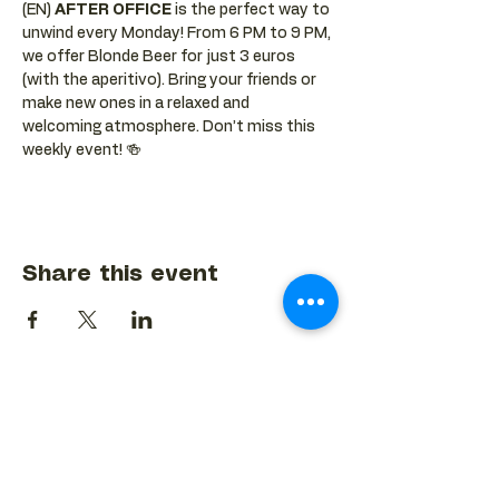
(EN) 
AFTER OFFICE
 is the perfect way to 
unwind every Monday! From 6 PM to 9 PM, 
we offer Blonde Beer for just 3 euros 
(with the aperitivo). Bring your friends or 
make new ones in a relaxed and 
welcoming atmosphere. Don’t miss this 
weekly event! 🍻
Share this event
BACK TO EVENTS CALENDAR →
MORE...