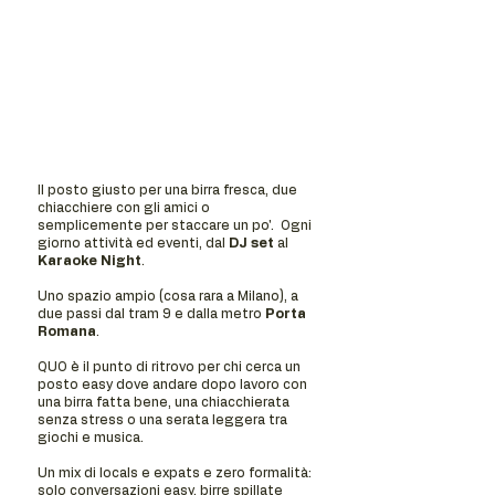
Il posto giusto per una birra fresca, due
chiacchiere con gli amici o
semplicemente per staccare un po'. Ogni
giorno attività ed eventi, dal
DJ set
al
Karaoke Night
.
Uno spazio ampio (cosa rara a Milano), a
due passi dal tram 9 e dalla metro
Porta
Romana
.
QUO è il punto di ritrovo per chi cerca un
posto easy dove andare dopo lavoro con
una birra fatta bene, una chiacchierata
senza stress o una serata leggera tra
giochi e musica.
Un mix di locals e expats e zero formalità:
solo conversazioni easy, birre spillate