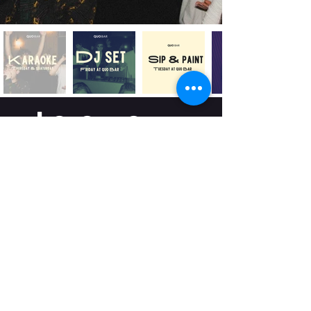
where we
are?
Viale Regina Margherita, 9
Zona Porta Romana |
Trams 9 e 16 a due passi
Milano (MI)
Follow us to keep updated about what's
happening over here
opening hours
Domenica - Mercoledì