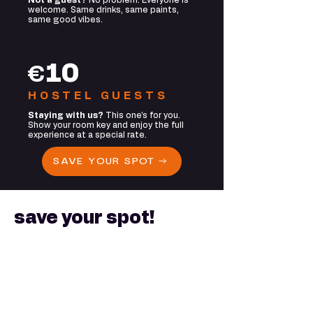
Not a guest?
No problem. Everyone is
welcome. Same drinks, same paints,
same good vibes.
10
€
HOSTEL GUESTS
S
taying with us?
This one's for you.
Show your room key and enjoy the full
experience at a special rate.
SAVE YOUR SPOT →
save your spot!