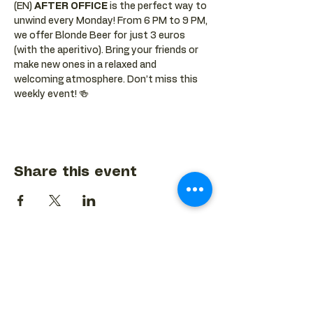
(EN) 
AFTER OFFICE
 is the perfect way to 
unwind every Monday! From 6 PM to 9 PM, 
we offer Blonde Beer for just 3 euros 
(with the aperitivo). Bring your friends or 
make new ones in a relaxed and 
welcoming atmosphere. Don’t miss this 
weekly event! 🍻
Share this event
BACK TO EVENTS CALENDAR →
MORE...