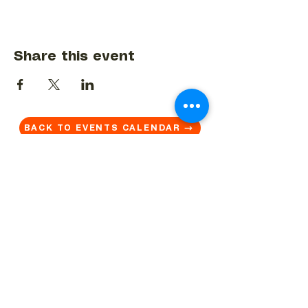
Share this event
BACK TO EVENTS CALENDAR →
MORE...
Terms & Conditions
Privacy Statement
Get in touch
Work With Us
Reserved Area - Staff