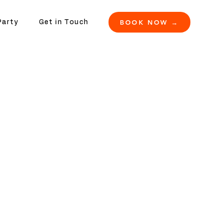
BOOK NOW →
Party
Get in Touch