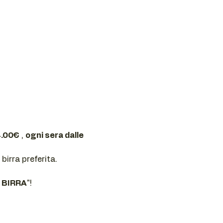
4.00€
 , 
ogni sera dalle 
irra preferita. 
 BIRRA
"!