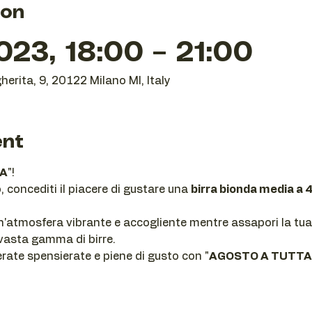
ion
23, 18:00 – 21:00
herita, 9, 20122 Milano MI, Italy
ent
RA
"! 
 concediti il piacere di gustare una 
birra bionda media a 
n'atmosfera vibrante e accogliente mentre assapori la tua b
vasta gamma di birre.
serate spensierate e piene di gusto con "
AGOSTO A TUTTA