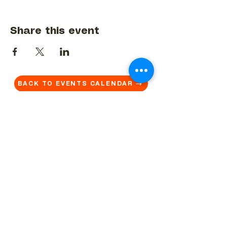
Share this event
BACK TO EVENTS CALENDAR →
MORE...
Terms & Conditions
Privacy Statement
Get in touch
Work With Us
Reserved Area - Staff