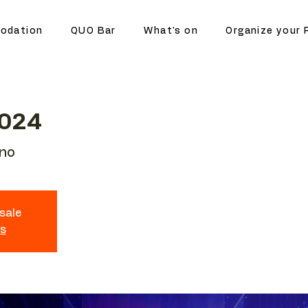
odation
QUO Bar
What's on
Organize your 
2024
ano
 sale
ts