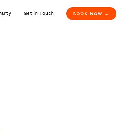
BOOK NOW →
Party
Get in Touch