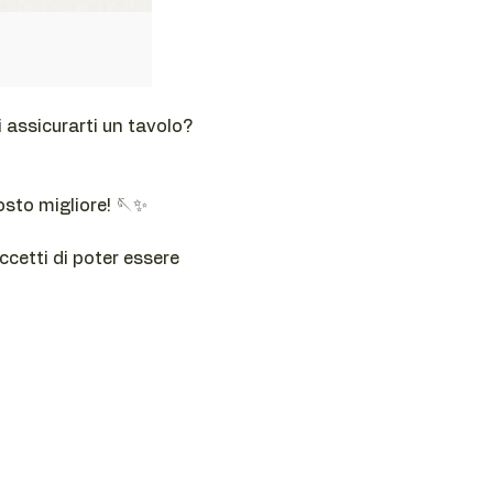
 assicurarti un tavolo? 
osto migliore! 🪡✨
cetti di poter essere 