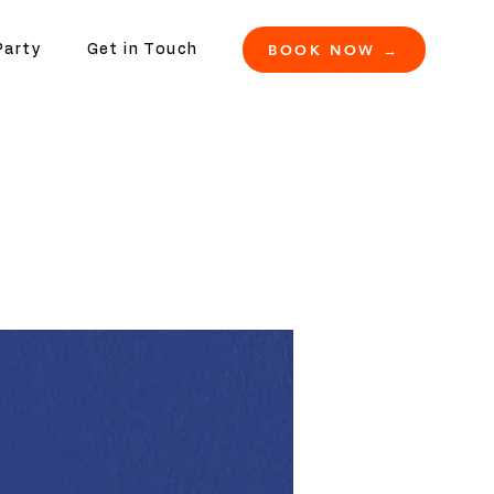
BOOK NOW →
Party
Get in Touch