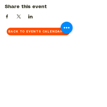
Share this event
BACK TO EVENTS CALENDAR →
MORE...
Terms & Conditions
Privacy Statement
Get in touch
Work With Us
Reserved Area - Staff
Let's connect!