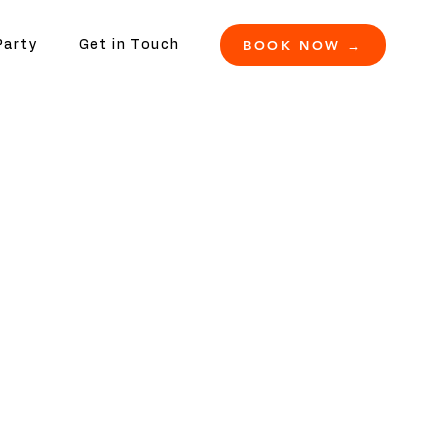
BOOK NOW →
Party
Get in Touch