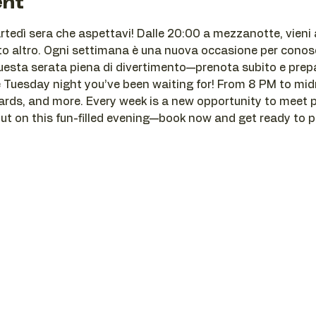
ent
artedì sera che aspettavi! Dalle 20:00 a mezzanotte, vieni a
o altro. Ogni settimana è una nuova occasione per conosce
uesta serata piena di divertimento—prenota subito e prepa
he Tuesday night you’ve been waiting for! From 8 PM to mid
ards, and more. Every week is a new opportunity to meet 
out on this fun-filled evening—book now and get ready to pl