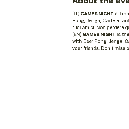
About the ev
(IT) 
GAMES NIGHT
 è il m
Pong, Jenga, Carte e tant
tuoi amici. Non perdere q
(EN) 
GAMES NIGHT
 is t
with Beer Pong, Jenga, C
your friends. Don’t miss 