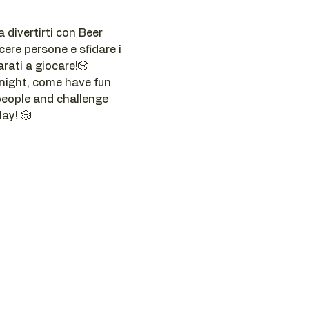
 divertirti con Beer 
re persone e sfidare i 
rati a giocare!🎲
night, come have fun 
people and challenge 
ay! 🎲