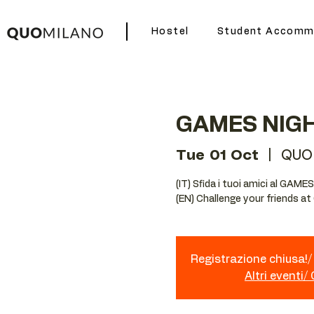
Hostel
Student Accomm
GAMES NIG
Tue 01 Oct
  |  
QUO
(IT) Sfida i tuoi amici al GAM
(EN) Challenge your friends a
Registrazione chiusa!/ 
Altri eventi/