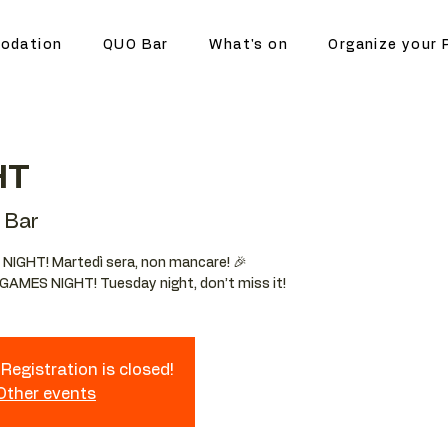
odation
QUO Bar
What's on
Organize your 
HT
 Bar
ES NIGHT! Martedì sera, non mancare! 🎉
t GAMES NIGHT! Tuesday night, don’t miss it!
Registration is closed!
 Other events