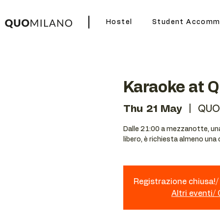
Hostel
Student Accomm
Karaoke at 
Thu 21 May
  |  
QUO
Dalle 21:00 a mezzanotte, una 
libero, è richiesta almeno una
Registrazione chiusa!/ 
Altri eventi/