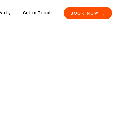
BOOK NOW →
Party
Get in Touch