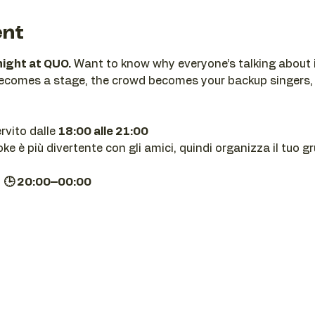
ent
night at QUO.
 Want to know why everyone’s talking about i
becomes a stage, the crowd becomes your backup singers,
ervito dalle 
18:00 alle 21:00
e è più divertente con gli amici, quindi organizza il tuo g
| 🕒 20:00–00:00