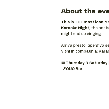
About the ev
This is THE most iconic 
Karaoke Night
, the bar 
might end up singing.
Arriva presto: 
aperitivo
 s
Vieni in compagnia: Karaok
📅 Thursday & Saturday 
📍QUO Bar