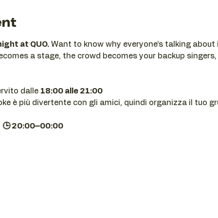
ent
night at QUO.
 Want to know why everyone’s talking about i
becomes a stage, the crowd becomes your backup singers,
ervito dalle 
18:00 alle 21:00
e è più divertente con gli amici, quindi organizza il tuo g
| 🕒 20:00–00:00