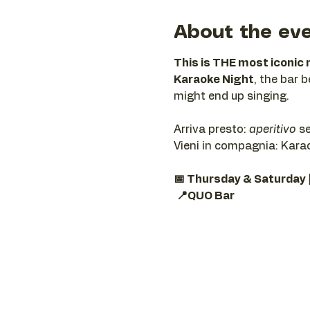
About the ev
This is THE most iconic 
Karaoke Night
, the bar 
might end up singing.
Arriva presto: 
aperitivo
 s
Vieni in compagnia: Karaok
📅 Thursday & Saturday 
📍QUO Bar