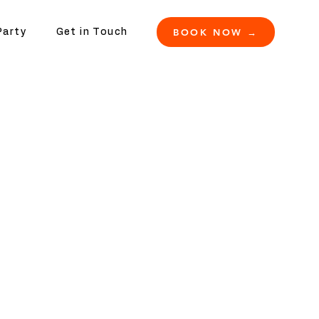
BOOK NOW →
Party
Get in Touch