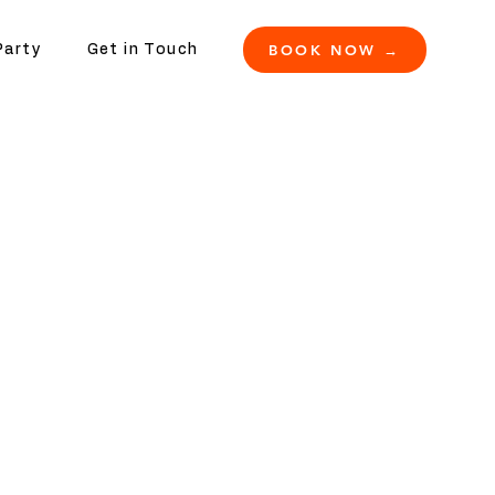
BOOK NOW →
Party
Get in Touch