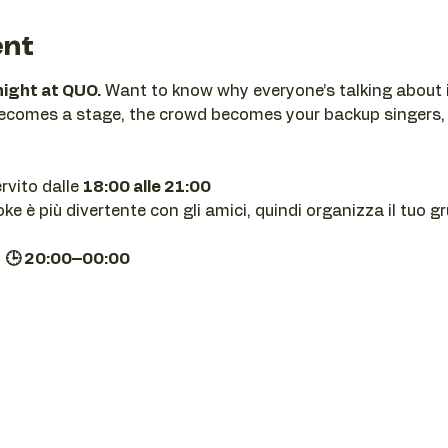
ent
night at QUO.
 Want to know why everyone’s talking about i
becomes a stage, the crowd becomes your backup singers,
ervito dalle 
18:00 alle 21:00
e è più divertente con gli amici, quindi organizza il tuo g
| 🕒 20:00–00:00