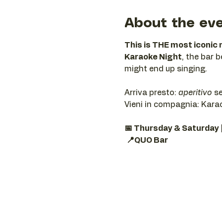
About the ev
This is THE most iconic 
Karaoke Night
, the bar 
might end up singing.
Arriva presto: 
aperitivo
 s
Vieni in compagnia: Karaok
📅 Thursday & Saturday 
📍QUO Bar