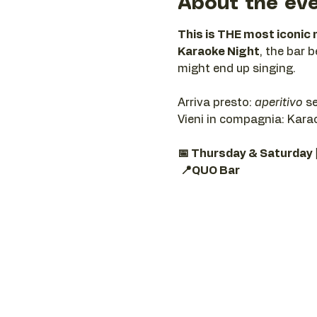
About the ev
This is THE most iconic 
Karaoke Night
, the bar 
might end up singing.
Arriva presto: 
aperitivo
 s
Vieni in compagnia: Karaok
📅 Thursday & Saturday 
📍QUO Bar