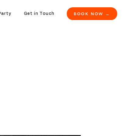
BOOK NOW →
Party
Get in Touch