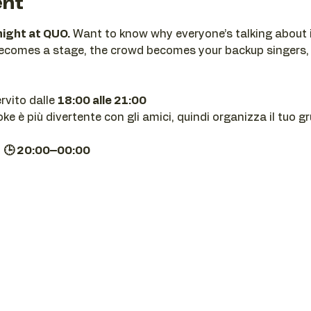
ent
night at QUO.
 Want to know why everyone’s talking about i
becomes a stage, the crowd becomes your backup singers,
ervito dalle 
18:00 alle 21:00
e è più divertente con gli amici, quindi organizza il tuo g
| 🕒 20:00–00:00