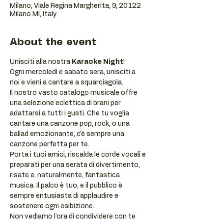
Milano, Viale Regina Margherita, 9, 20122
Milano MI, Italy
About the event
Unisciti alla nostra 
Karaoke Night
!
Ogni mercoledì e sabato sera, unisciti a 
noi e vieni a cantare a squarciagola.
Il nostro vasto catalogo musicale offre 
una selezione eclettica di brani per 
adattarsi a tutti i gusti. Che tu voglia 
cantare una canzone pop, rock, o una 
ballad emozionante, c'è sempre una 
canzone perfetta per te.
Porta i tuoi amici, riscalda le corde vocali e 
preparati per una serata di divertimento, 
risate e, naturalmente, fantastica 
musica. Il palco è tuo, e il pubblico è 
sempre entusiasta di applaudire e 
sostenere ogni esibizione.
Non vediamo l'ora di condividere con te 