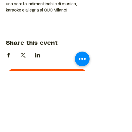
una serata indimenticabile di musica, 
karaoke e allegria al QUO Milano!
Share this event
BACK TO EVENTS CALENDAR →
MORE...
Terms & Conditions
Privacy Statement
Get in touch
Work With Us