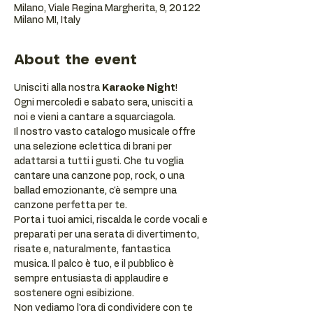
Milano, Viale Regina Margherita, 9, 20122
Milano MI, Italy
About the event
Unisciti alla nostra 
Karaoke Night
!
Ogni mercoledì e sabato sera, unisciti a 
noi e vieni a cantare a squarciagola.
Il nostro vasto catalogo musicale offre 
una selezione eclettica di brani per 
adattarsi a tutti i gusti. Che tu voglia 
cantare una canzone pop, rock, o una 
ballad emozionante, c'è sempre una 
canzone perfetta per te.
Porta i tuoi amici, riscalda le corde vocali e 
preparati per una serata di divertimento, 
risate e, naturalmente, fantastica 
musica. Il palco è tuo, e il pubblico è 
sempre entusiasta di applaudire e 
sostenere ogni esibizione.
Non vediamo l'ora di condividere con te 