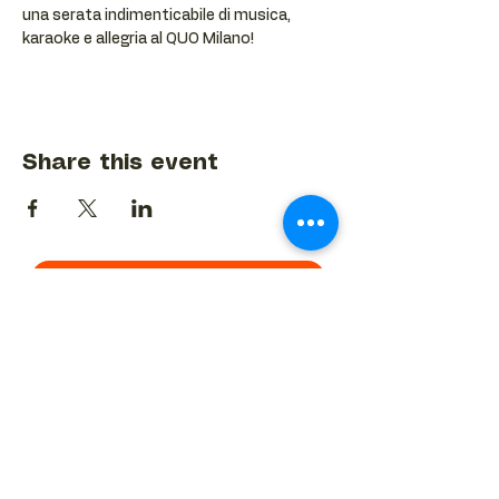
una serata indimenticabile di musica, 
karaoke e allegria al QUO Milano!
Share this event
BACK TO EVENTS CALENDAR →
MORE...
Terms & Conditions
Privacy Statement
Get in touch
Work With Us