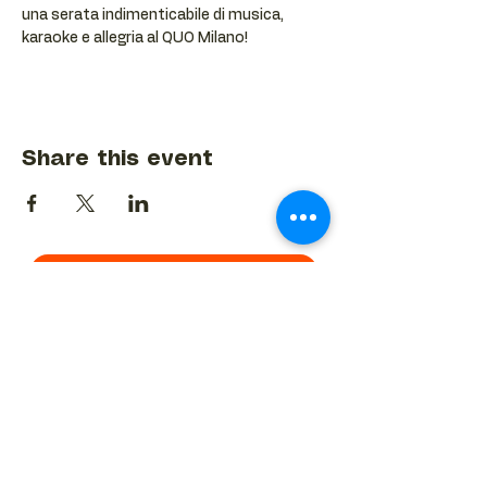
una serata indimenticabile di musica, 
karaoke e allegria al QUO Milano!
Share this event
BACK TO EVENTS CALENDAR →
MORE...
Terms & Conditions
Privacy Statement
Get in touch
Work With Us