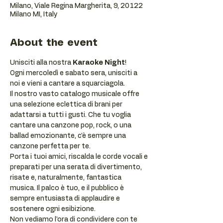
Milano, Viale Regina Margherita, 9, 20122
Milano MI, Italy
About the event
Unisciti alla nostra 
Karaoke Night
!
Ogni mercoledì e sabato sera, unisciti a 
noi e vieni a cantare a squarciagola.
Il nostro vasto catalogo musicale offre 
una selezione eclettica di brani per 
adattarsi a tutti i gusti. Che tu voglia 
cantare una canzone pop, rock, o una 
ballad emozionante, c'è sempre una 
canzone perfetta per te.
Porta i tuoi amici, riscalda le corde vocali e 
preparati per una serata di divertimento, 
risate e, naturalmente, fantastica 
musica. Il palco è tuo, e il pubblico è 
sempre entusiasta di applaudire e 
sostenere ogni esibizione.
Non vediamo l'ora di condividere con te 