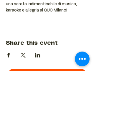
una serata indimenticabile di musica, 
karaoke e allegria al QUO Milano!
Share this event
BACK TO EVENTS CALENDAR →
MORE...
Terms & Conditions
Privacy Statement
Get in touch
Work With Us