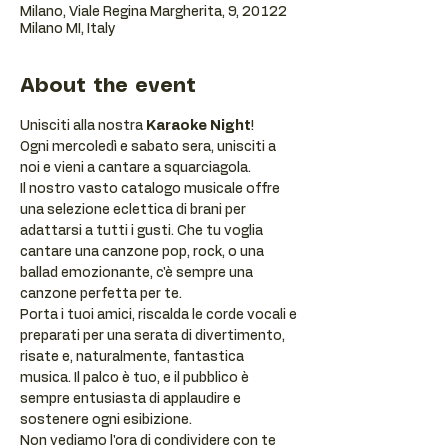
Milano, Viale Regina Margherita, 9, 20122
Milano MI, Italy
About the event
Unisciti alla nostra 
Karaoke Night
!
Ogni mercoledì e sabato sera, unisciti a 
noi e vieni a cantare a squarciagola.
Il nostro vasto catalogo musicale offre 
una selezione eclettica di brani per 
adattarsi a tutti i gusti. Che tu voglia 
cantare una canzone pop, rock, o una 
ballad emozionante, c'è sempre una 
canzone perfetta per te.
Porta i tuoi amici, riscalda le corde vocali e 
preparati per una serata di divertimento, 
risate e, naturalmente, fantastica 
musica. Il palco è tuo, e il pubblico è 
sempre entusiasta di applaudire e 
sostenere ogni esibizione.
Non vediamo l'ora di condividere con te 