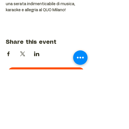
una serata indimenticabile di musica, 
karaoke e allegria al QUO Milano!
Share this event
BACK TO EVENTS CALENDAR →
MORE...
Terms & Conditions
Privacy Statement
Get in touch
Work With Us