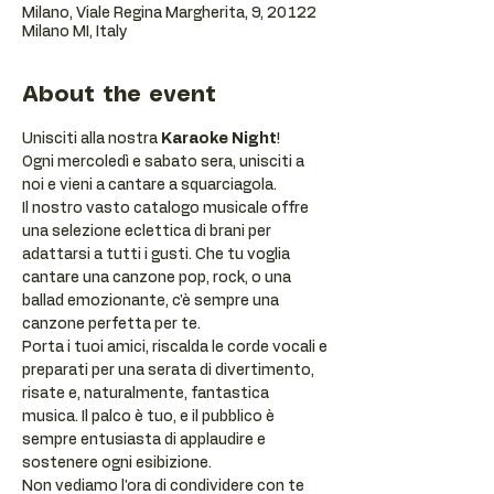
Milano, Viale Regina Margherita, 9, 20122
Milano MI, Italy
About the event
Unisciti alla nostra 
Karaoke Night
!
Ogni mercoledì e sabato sera, unisciti a 
noi e vieni a cantare a squarciagola.
Il nostro vasto catalogo musicale offre 
una selezione eclettica di brani per 
adattarsi a tutti i gusti. Che tu voglia 
cantare una canzone pop, rock, o una 
ballad emozionante, c'è sempre una 
canzone perfetta per te.
Porta i tuoi amici, riscalda le corde vocali e 
preparati per una serata di divertimento, 
risate e, naturalmente, fantastica 
musica. Il palco è tuo, e il pubblico è 
sempre entusiasta di applaudire e 
sostenere ogni esibizione.
Non vediamo l'ora di condividere con te 