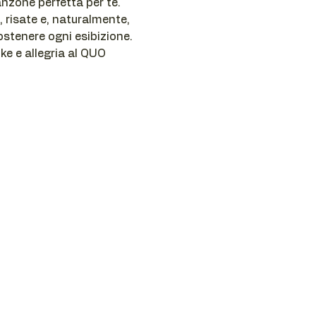
nzone perfetta per te.
, risate e, naturalmente, 
ostenere ogni esibizione.
e e allegria al QUO 