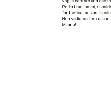
voglia cantare una canzo
Porta i tuoi amici, riscal
fantastica musica. Il palc
Non vediamo l'ora di cond
Milano!