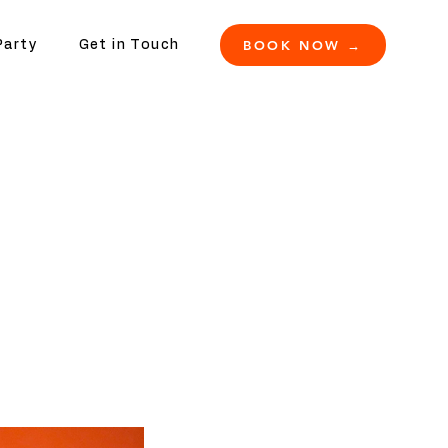
BOOK NOW →
Party
Get in Touch