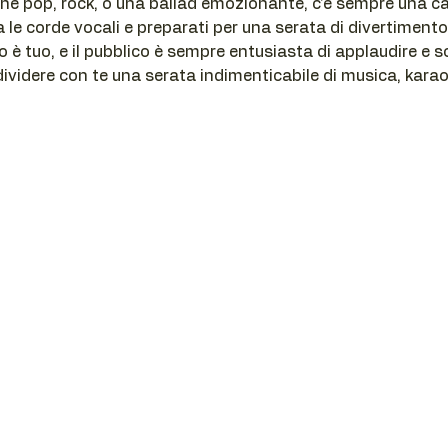
ne pop, rock, o una ballad emozionante, c'è sempre una ca
da le corde vocali e preparati per una serata di divertimento
o è tuo, e il pubblico è sempre entusiasta di applaudire e s
ividere con te una serata indimenticabile di musica, karaok