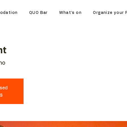
odation
QUO Bar
What's on
Organize your 
ht
no
osed
ts