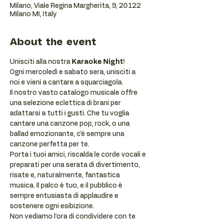
Milano, Viale Regina Margherita, 9, 20122
Milano MI, Italy
About the event
Unisciti alla nostra 
Karaoke Night
!
Ogni mercoledì e sabato sera, unisciti a 
noi e vieni a cantare a squarciagola.
Il nostro vasto catalogo musicale offre 
una selezione eclettica di brani per 
adattarsi a tutti i gusti. Che tu voglia 
cantare una canzone pop, rock, o una 
ballad emozionante, c'è sempre una 
canzone perfetta per te.
Porta i tuoi amici, riscalda le corde vocali e 
preparati per una serata di divertimento, 
risate e, naturalmente, fantastica 
musica. Il palco è tuo, e il pubblico è 
sempre entusiasta di applaudire e 
sostenere ogni esibizione.
Non vediamo l'ora di condividere con te 