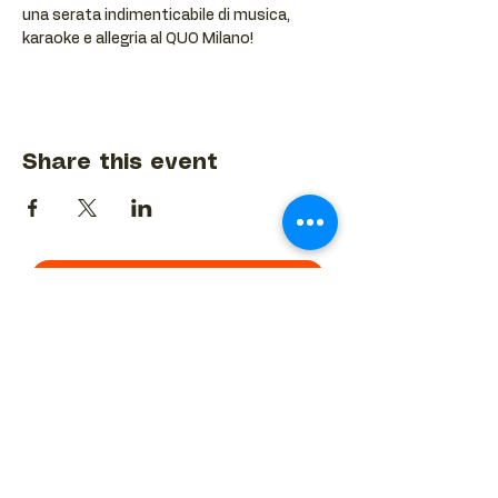
una serata indimenticabile di musica, 
karaoke e allegria al QUO Milano!
Share this event
BACK TO EVENTS CALENDAR →
MORE...
Terms & Conditions
Privacy Statement
Get in touch
Work With Us