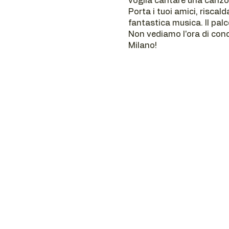
voglia cantare una canzo
Porta i tuoi amici, riscal
fantastica musica. Il palc
Non vediamo l'ora di cond
Milano!