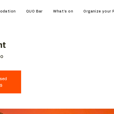
odation
QUO Bar
What's on
Organize your 
ht
no
osed
ts