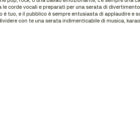
ne pop, rock, o una ballad emozionante, c'è sempre una ca
da le corde vocali e preparati per una serata di divertimento
o è tuo, e il pubblico è sempre entusiasta di applaudire e s
ividere con te una serata indimenticabile di musica, karao