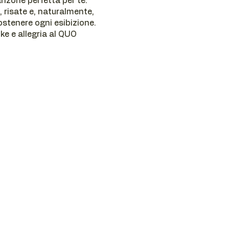
nzone perfetta per te.
, risate e, naturalmente,
ostenere ogni esibizione.
ke e allegria al QUO