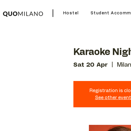
Hostel
Student Accomm
Karaoke Nig
Sat 20 Apr
  |  
Mila
Registration is cl
See other even