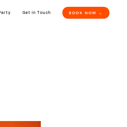
BOOK NOW →
Party
Get in Touch