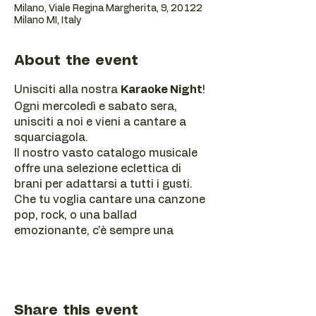
Milano, Viale Regina Margherita, 9, 20122
Milano MI, Italy
About the event
Unisciti alla nostra
Karaoke Night
!
Ogni mercoledì e sabato sera,
unisciti a noi e vieni a cantare a
squarciagola.
Il nostro vasto catalogo musicale
offre una selezione eclettica di
brani per adattarsi a tutti i gusti.
Che tu voglia cantare una canzone
pop, rock, o una ballad
emozionante, c'è sempre una
canzone perfetta per te.
Porta i tuoi amici, riscalda le corde
vocali e preparati per una serata di
divertimento, risate e,
naturalmente, fantastica musica. Il
Share this event