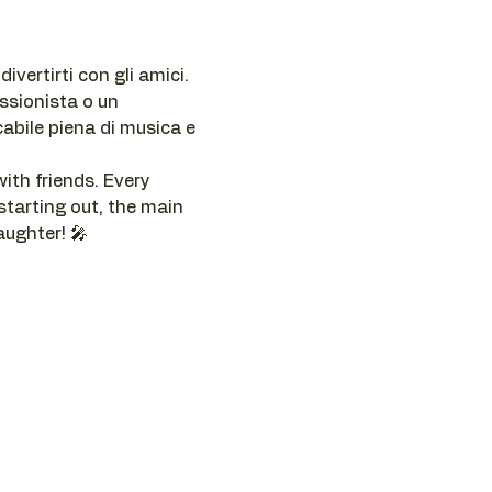
ivertirti con gli amici. 
ssionista o un 
cabile piena di musica e 
ith friends. Every 
tarting out, the main 
aughter! 🎤