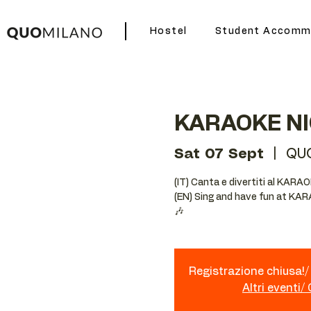
Hostel
Student Accomm
KARAOKE N
Sat 07 Sept
  |  
QU
(IT) Canta e divertiti al KARA
(EN) Sing and have fun at KA
🎶
Registrazione chiusa!/ 
Altri eventi/