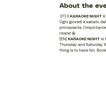
About the ev
 (IT) Il 
KARAOKE NIGHT
 è
Ogni giovedì e sabato dall
principiante, l’importante
risate! 🎤
(EN) 
KARAOKE NIGHT
 is
Thursday and Saturday fro
thing is to have fun. Book