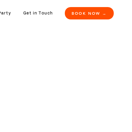
BOOK NOW →
Party
Get in Touch