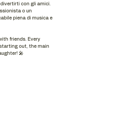
ivertirti con gli amici. 
ssionista o un 
cabile piena di musica e 
ith friends. Every 
tarting out, the main 
aughter! 🎤