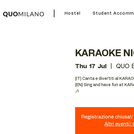
Hostel
Student Accomm
KARAOKE N
Thu 17 Jul
  |  
QUO 
(IT) Canta e divertiti al KARA
(EN) Sing and have fun at KA
🎶
Registrazione chiusa!/ 
Altri eventi/