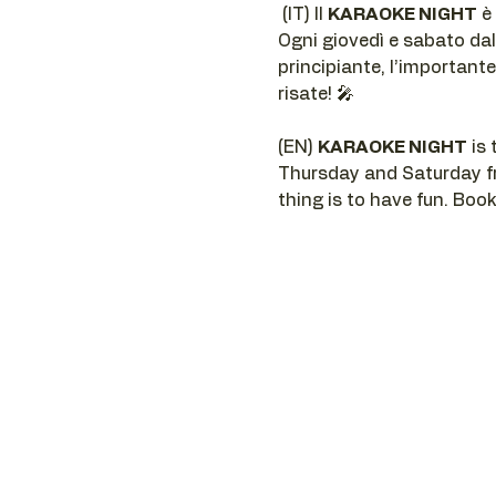
 (IT) Il 
KARAOKE NIGHT
 è
Ogni giovedì e sabato dall
principiante, l’importante
risate! 🎤
(EN) 
KARAOKE NIGHT
 is
Thursday and Saturday fro
thing is to have fun. Book