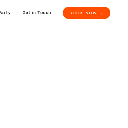
BOOK NOW →
Party
Get in Touch