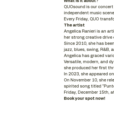
What is it about
?
QUOsound is our concert 
independent music scene.
Every Friday, QUO transfo
The artist
Angelica Ranieri is an ar
her strong creative drive 
Since 2010, she has been 
jazz, blues, swing, R&B, 
Angelica has graced vario
Versatile, modern, and d
she produced her first thr
In 2023, she appeared on
On November 10, she rele
spirited song titled "Punt
Friday, December 15th, a
Book your spot now!