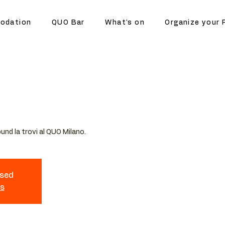
odation
QUO Bar
What's on
Organize your 
und la trovi al QUO Milano.
osed
ts