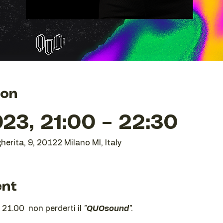
ion
23, 21:00 – 22:30
herita, 9, 20122 Milano MI, Italy
ent
21.00  non perderti il 
"
QUOsound
".