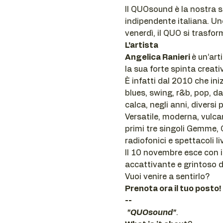
Il QUOsound è la nostra se
indipendente italiana. Un
venerdì, il QUO si trasfor
L'artista
Angelica Ranieri 
è un’art
la sua forte spinta creat
È infatti dal 2010 che ini
blues, swing, r&b, pop, d
calca, negli anni, diversi 
Versatile, moderna, vulcan
primi tre singoli Gemme, C
radiofonici e spettacoli li
Il 10 novembre esce con i
accattivante e grintoso d
Vuoi venire a sentirlo?
Prenota ora il tuo posto!
--
"QUOsound"
.