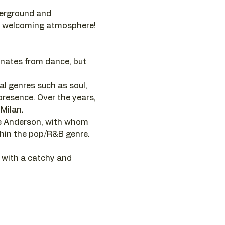
derground and 
nd welcoming atmosphere! 
inates from dance, but 
l genres such as soul, 
presence. Over the years, 
Milan.
ve Anderson, with whom 
ithin the pop/R&B genre. 
 with a catchy and 