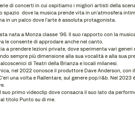
rie di concerti in cui ospitiamo i migliori artisti della sce
o spazio  dove la musica prende vita in un'atmosfera intima
ma in un palco dove l'arte è assoluta protagonista.
ista nata a Monza classe ‘96. Il suo rapporto con la musi
iva le consente di approdare anche nel canto. 
zia a prendere lezioni private, dove sperimenta vari generi mu
ando sempre più dimensione alla sua vocalità e alla sua pr
palcoscenici di Teatri della Brianza e locali milanesi. 
ica, nel 2022 conosce il produttore Dave Anderson, con il q
'eri una volta e Rallentare, sul genere pop/r&b. Nel 2023 è
ve.
l suo primo videoclip dove consacra il suo lato da perform
al titolo Punto su di me.