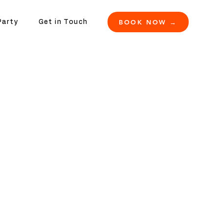
BOOK NOW →
Party
Get in Touch