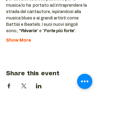
musica lo ha  portato ad intraprendere la 
strada del cantautore, ispirandosi alla 
musica blues e ai grandi artisti come 
Battisi e Beatels. I suoi nuovi singoli 
sono:, 
"
Rêverie
" e "
Forte più forte
”. 
Show More
Share this event
BACK TO EVENTS CALENDAR →
MORE...