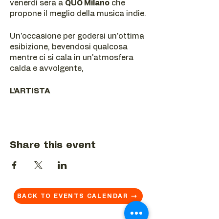
venerdì sera a
QUO Milano
che
propone il meglio della musica indie.
Un'occasione per godersi un'ottima
esibizione, bevendosi qualcosa
mentre ci si cala in un'atmosfera
calda e avvolgente,
L'ARTISTA
Vuoi venire a sentirlo?
Share this event
Prenota ora il tuo posto!
---
BACK TO EVENTS CALENDAR →
Friday, March 29th, at 10:00 PM,