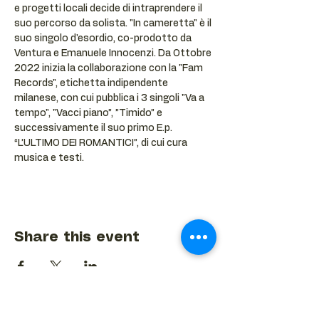
e progetti locali decide di intraprendere il 
suo percorso da solista. "In cameretta" è il 
suo singolo d'esordio, co-prodotto da 
Ventura e Emanuele Innocenzi. Da Ottobre 
2022 inizia la collaborazione con la "Fam 
Records", etichetta indipendente 
milanese, con cui pubblica i 3 singoli "Va a 
tempo", "Vacci piano”, ”Timido” e 
successivamente il suo primo E.p. 
“L’ULTIMO DEI ROMANTICI”, di cui cura 
musica e testi.
Share this event
BACK TO EVENTS CALENDAR →