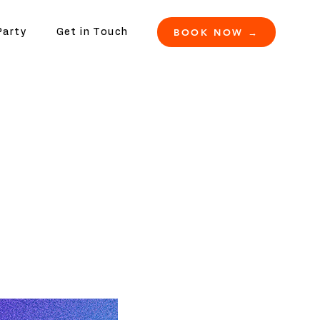
BOOK NOW →
Party
Get in Touch