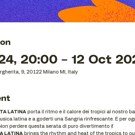
ion
24, 20:00 – 12 Oct 20
gherita, 9, 20122 Milano MI, Italy
ent
TA LATINA
 porta il ritmo e il calore dei tropici al nostro b
usica latina e a goderti una Sangria rinfrescante. E per ogn
 Non perdere questa serata di puro divertimento 💃
A LATINA
 brings the rhythm and heat of the tropics to our