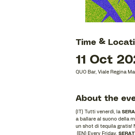
Time & Locat
11 Oct 20
QUO Bar, Viale Regina Mar
About the ev
(IT) Tutti venerdì, la 
SERA
a ballare al suono della m
un shot di tequila gratis!
 (EN) Every Friday, 
SERAT