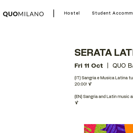
Hostel
Student Accomm
SERATA LAT
Fri 11 Oct
  |  
QUO B
(IT) Sangria e Musica Latina t
20:00! 🍹
(EN) Sangria and Latin music 
🍹