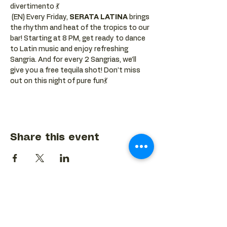
divertimento 💃
 (EN) Every Friday, 
SERATA LATINA
 brings 
the rhythm and heat of the tropics to our 
bar! Starting at 8 PM, get ready to dance 
to Latin music and enjoy refreshing 
Sangria. And for every 2 Sangrias, we’ll 
give you a free tequila shot! Don’t miss 
out on this night of pure fun💃
Share this event
BACK TO EVENTS CALENDAR →