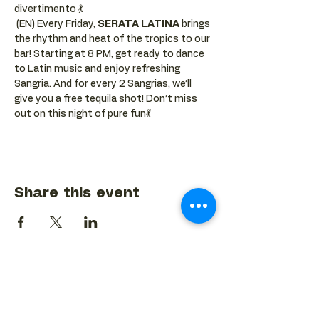
divertimento 💃
 (EN) Every Friday, 
SERATA LATINA
 brings 
the rhythm and heat of the tropics to our 
bar! Starting at 8 PM, get ready to dance 
to Latin music and enjoy refreshing 
Sangria. And for every 2 Sangrias, we’ll 
give you a free tequila shot! Don’t miss 
out on this night of pure fun💃
Share this event
BACK TO EVENTS CALENDAR →