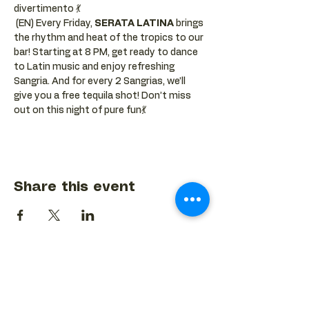
divertimento 💃
 (EN) Every Friday, 
SERATA LATINA
 brings 
the rhythm and heat of the tropics to our 
bar! Starting at 8 PM, get ready to dance 
to Latin music and enjoy refreshing 
Sangria. And for every 2 Sangrias, we’ll 
give you a free tequila shot! Don’t miss 
out on this night of pure fun💃
Share this event
BACK TO EVENTS CALENDAR →