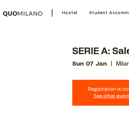
Hostel
Student Accomm
SERIE A: Sal
Sun 07 Jan
  |  
Mila
Registration is cl
See other even