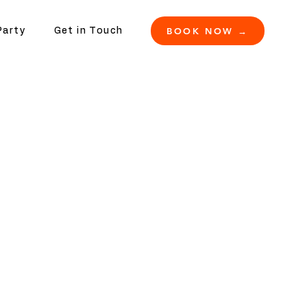
BOOK NOW →
Party
Get in Touch