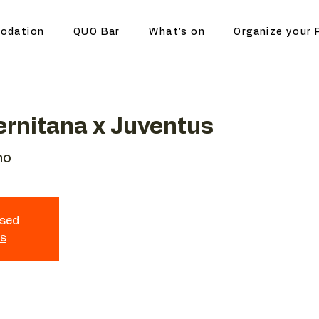
odation
QUO Bar
What's on
Organize your 
ernitana x Juventus
no
osed
ts