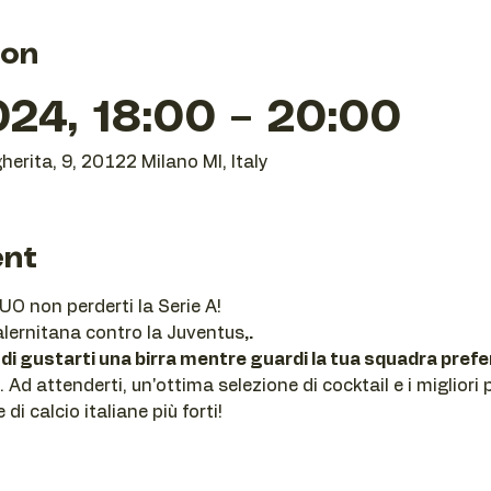
ion
24, 18:00 – 20:00
herita, 9, 20122 Milano MI, Italy
ent
O non perderti la Serie A!
alernitana contro la Juventus
,.
di gustarti una birra mentre guardi la tua squadra prefer
d attenderti, un'ottima selezione di cocktail e i migliori po
i calcio italiane più forti!