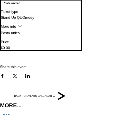
Sale ended
Ticket type
Stand Up QUOmedy
More info
Posto unico 
Price
€0.00
Share this event
BACK TO EVENTS CALENDAR →
MORE...