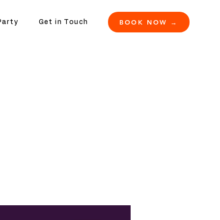
BOOK NOW →
Party
Get in Touch