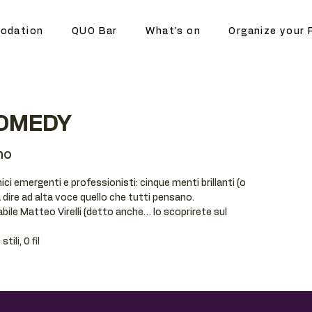
odation
QUO Bar
What's on
Organize your 
UOMEDY
no
ci emergenti e professionisti: cinque menti brillanti (o
dire ad alta voce quello che tutti pensano.
tabile Matteo Virelli (detto anche… lo scoprirete sul
ili, 0 fil