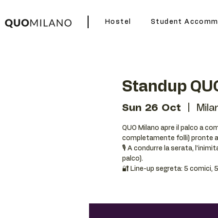
Hostel
Student Accomm
Standup Q
Sun 26 Oct
  |  
Mila
QUO Milano apre il palco a comi
completamente folli) pronte a 
🎙 A condurre la serata, l’inimi
palco).
🔐 Line-up segreta: 5 comici, 5 st