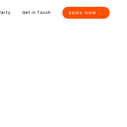
BOOK NOW →
Party
Get in Touch