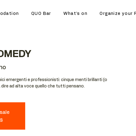
odation
QUO Bar
What's on
Organize your 
UOMEDY
no
ci emergenti e professionisti: cinque menti brillanti (o
dire ad alta voce quello che tutti pensano.
 sale
ts